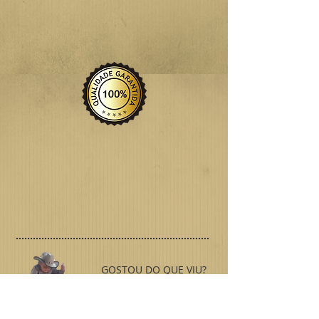
Para valores e maiores informações
entre em contato conosco.
Obrigado.
GOSTOU DO QUE VIU?
TEM ALGUMA DÚVIDA?
FALE CONOSCO