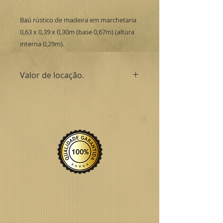
Baú rústico de madeira em marchetaria
0,63 x 0,39 x 0,30m (base 0,67m) (altura
interna 0,29m).
Valor de locação.
Para valores e maiores informações
entre em contato conosco.
Obrigado.