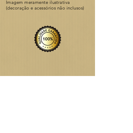
Imagem meramente ilustrativa
(decoração e acessórios não inclusos)
GOSTOU DO QUE VIU?
TEM ALGUMA DÚVIDA?
FALE CONOSCO